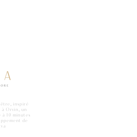
être, inspiré
 à Orvin, un
e à 10 minutes
eloppement de
tva