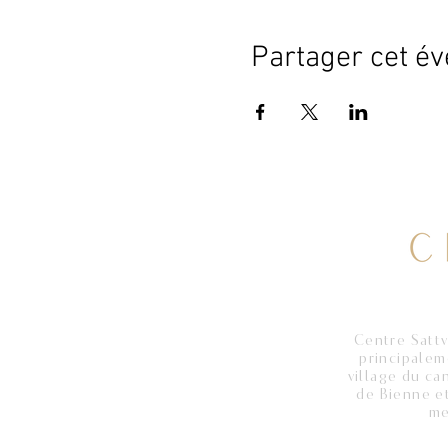
Partager cet é
Centre Sattv
principalem
village du ca
de Bienne et
me