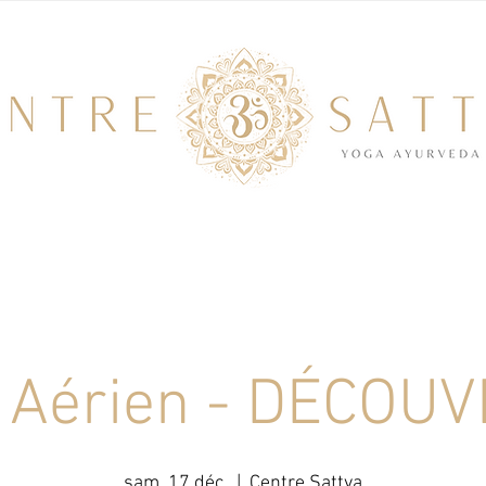
 Aérien - DÉCOU
sam. 17 déc.
  |  
Centre Sattva