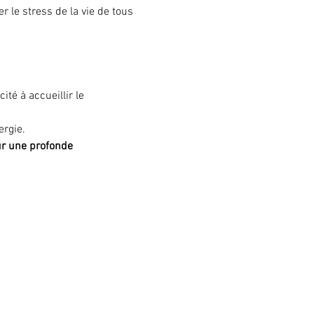
 le stress de la vie de tous 
té à accueillir le 
ergie.
ur une profonde 