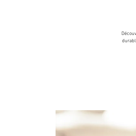
Découv
durable