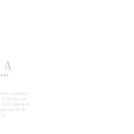
être, inspiré
 à Orvin, un
e à 10 minutes
eloppement de
tva