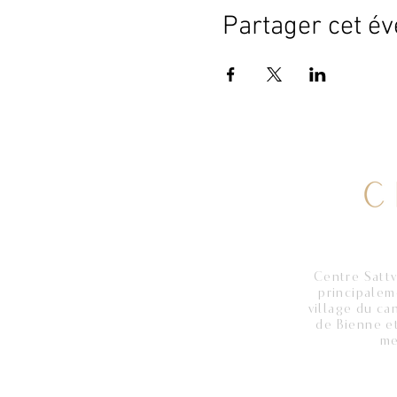
Partager cet é
Centre Sattv
principalem
village du ca
de Bienne et
me