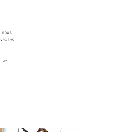
i nous
vec les
t ses