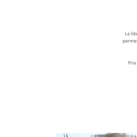
La li
permet
Prix