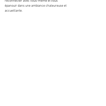
reconnecter avec vous-même et vous 
épanouir dans une ambiance chaleureuse et 
accueillante.
Partager cet événement
Centre Sattva est un lieu dedié au
développement personnel et au bien-être,
inspiré principalement par la sagesse
millénaire de Yoga et de l'Ayurveda. Situé
à Orvin, un village du canton de Berne, à
proximité du plateau de Diesse, il se