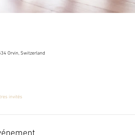
534 Orvin, Switzerland
tres invités
événement