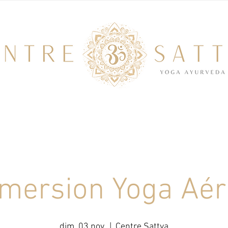
mersion Yoga Aér
dim. 03 nov.
  |  
Centre Sattva