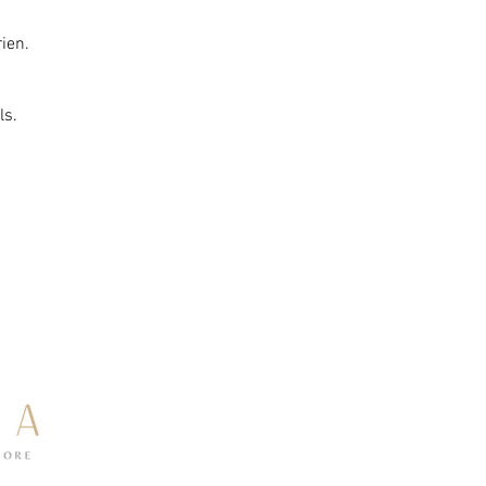
ien. 
ls.