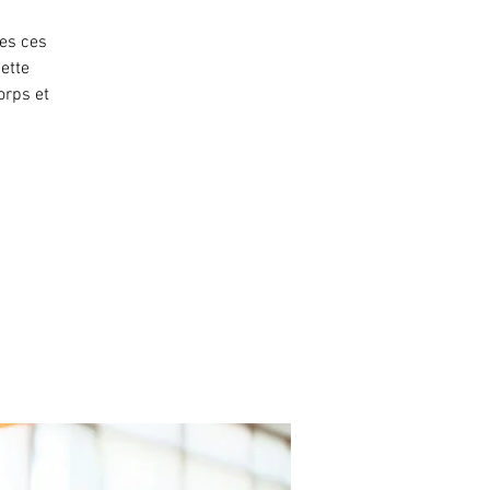
des ces
cette
orps et