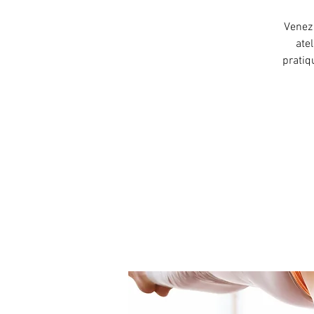
Venez 
atel
pratiq