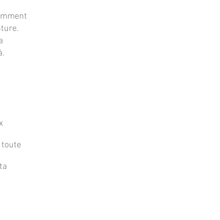
comment
ture.
a
à.
x
 toute
ta