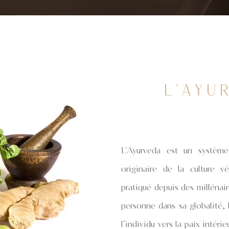
L'AYU
YURVEDA
L'AYU
L'Ayurveda
est un système
originaire de la culture 
pratiqué depuis des millénai
L'Ayurveda
est un système
personne dans sa globalité, 
originaire de la culture v
l’individu vers la paix intér
pratiqué depuis des millénai
niveau physique, mental et sp
personne dans sa globalité, 
l’individu vers la paix intér