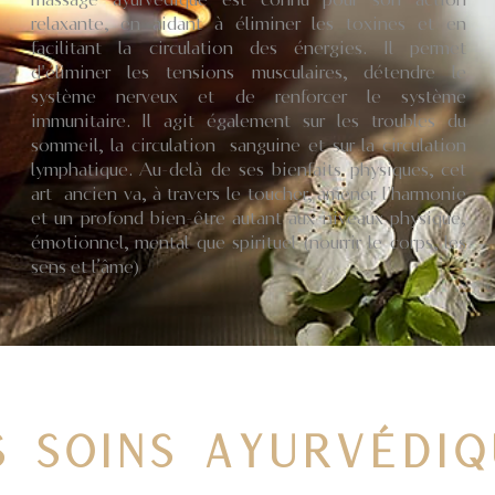
relaxante, en aidant à éliminer les toxines et en
facilitant la circulation des énergies. Il permet
d'éliminer les tensions musculaires, détendre le
système nerveux et de renforcer le système
immunitaire. Il agit également sur les troubles du
sommeil, la circulation sanguine et sur la circulation
lymphatique. Au-delà de ses bienfaits physiques, cet
art ancien va, à travers le toucher, amener l'harmonie
et un profond bien-être autant aux niveaux physique,
émotionnel, mental que spirituel (nourrir le corps, les
sens et l’âme)
S SOINS AYURVÉDIQ