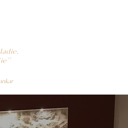
ladie.
ie’’
hankar