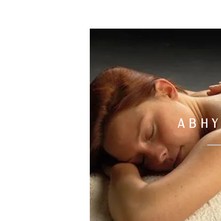
L'Ayurveda
est un systè
originaire de la cultur
pratiqué depuis des millén
personne dans sa globalit
l’individu vers la paix int
ABH
niveau physique, mental et 