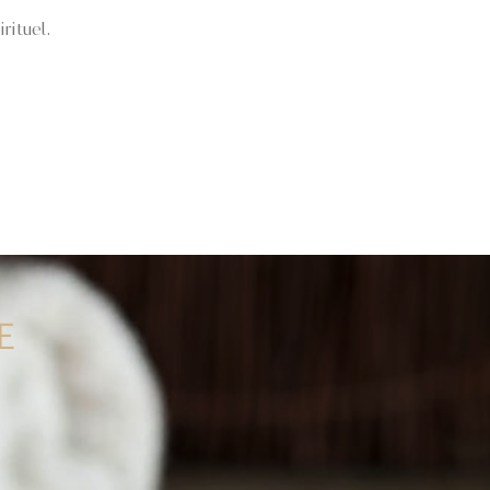
rituel.
E