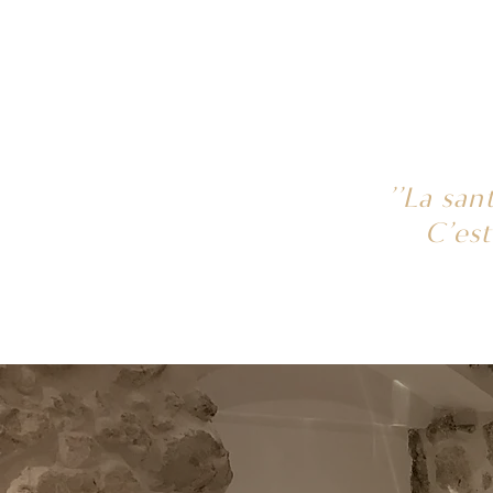
’’La sa
C’est