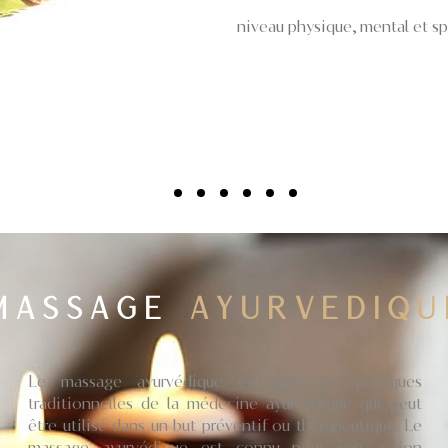
niveau physique, mental et spi
MASSAGE
AYURVEDIQU
Le massage ayurvédique est une des pratiques
traditionnelles de la médecine ayurvédique qui peut
être utilisé dans un but préventif ou thérapeutique. Le
massage ayurvédique est connu pour son action