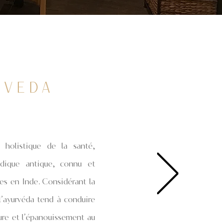
RVEDA
RVEDA
 holistique de la santé,
védique antique, connu et
res en Inde. Considérant la
 holistique de la santé,
l’ayurvéda tend à conduire
édique antique, connu et
ieure et l’épanouissement au
res en Inde. Considérant la
irituel.
l’ayurvéda tend à conduire
ieure et l’épanouissement au