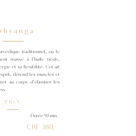
bhyanga
védique traditionnel, où le
ment massé à l’huile tiède,
rgie et sa flexibilité. Cet art
esprit, détend les muscles et
met au corps d’éliminer les
ess.
PRIX
Durée 90 min.
CHF 180
,-