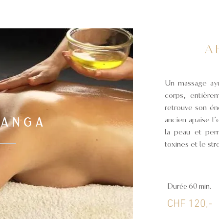
me holistique de la santé,
A
e védique antique, connu et
aires en Inde. Considérant la
Un massage ayur
é, l’ayurvéda tend à conduire
corps, entière
retrouve son éne
érieure et l’épanouissement au
YANGA
ancien apaise l’
spirituel.
la peau et per
toxines et le str
Durée 60 min.
CHF 120
,-